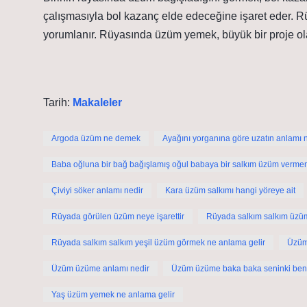
çalışmasıyla bol kazanç elde edeceğine işaret eder. R
yorumlanır. Rüyasında üzüm yemek, büyük bir proje ol
Tarih:
Makaleler
Argoda üzüm ne demek
Ayağını yorganına göre uzatın anlamı 
Baba oğluna bir bağ bağışlamış oğul babaya bir salkım üzüm vermem
Çiviyi söker anlamı nedir
Kara üzüm salkımı hangi yöreye ait
Rüyada görülen üzüm neye işarettir
Rüyada salkım salkım üzü
Rüyada salkım salkım yeşil üzüm görmek ne anlama gelir
Üzüm
Üzüm üzüme anlamı nedir
Üzüm üzüme baka baka seninki ben
Yaş üzüm yemek ne anlama gelir