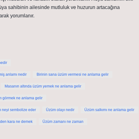
üya sahibinin ailesinde mutluluk ve huzurun artacağına
arak yorumlanır.
nedir
iş anlamı nedir
Birinin sana üzüm vermesi ne anlama gelir
Masanın altında üzüm yemek ne anlama gelir
m görmek ne anlama gelir
 neyi sembolize eder
Üzüm olayı nedir
Üzüm salkımı ne anlama gelir
den kara ne demek
Üzüm zamanı ne zaman