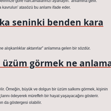
irinize göre harcamalarınızı ayarlayın.’ anlamına gelir.
a kavrulun’ atasözü bu anlamı ifade eder.
a seninki benden kara
ne alışkanlıklar aktarırlar” anlamına gelen bir sözdür.
m üzüm görmek ne anlam
lir. Örneğin, büyük ve dolgun bir üzüm salkımı görmek, kişinin
arını ödeyerek müreffeh bir hayat yaşayacağını gösterir.
n da göstergesi olabilir.