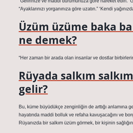
“Gelirinize ve maddi durumunuza göre hareket edin. ‘Gel
“Ayaklarınızı yorganınıza göre uzatın.” ‘Kendi yağınızd
Üzüm üzüme baka bak
ne demek?
“Her zaman bir arada olan insanlar ve dostlar birbirleri
Rüyada salkım salkı
gelir?
Bu, küme büyüdükçe zenginliğin de arttığı anlamına ge
hayatında maddi bolluk ve refaha kavuşacağını ve borçl
Rüyanızda bir salkım üzüm görmek, bir kişinin sağlığını