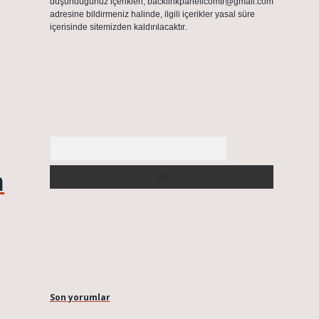
düşündüğünüz içerikleri,
backlinkpanelicomtr@gmail.com
adresine bildirmeniz halinde, ilgili içerikler yasal süre
içerisinde sitemizden kaldırılacaktır.
Arama
a
Son yorumlar