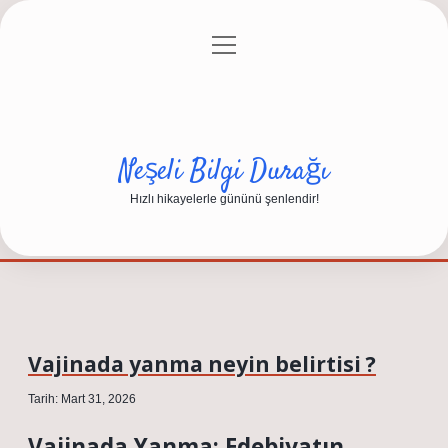
menüyü
Anasayfa
Gizlilik Politikası
Yasal Uyarı
aç
Hakkımızda
Neşeli Bilgi Durağı
Hızlı hikayelerle gününü şenlendir!
Vajinada yanma neyin belirtisi ?
Tarih: Mart 31, 2026
Vajinada Yanma: Edebiyatın