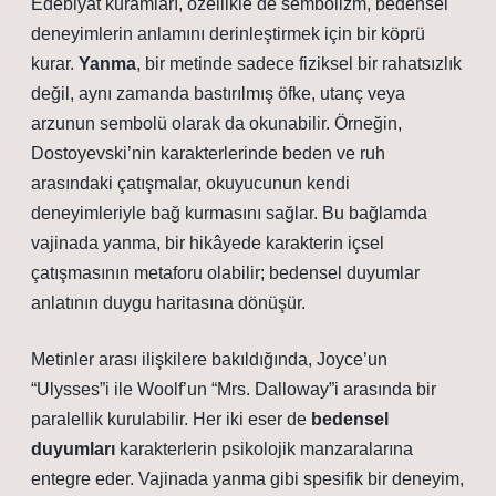
Edebiyat kuramları, özellikle de sembolizm, bedensel
deneyimlerin anlamını derinleştirmek için bir köprü
kurar.
Yanma
, bir metinde sadece fiziksel bir rahatsızlık
değil, aynı zamanda bastırılmış öfke, utanç veya
arzunun sembolü olarak da okunabilir. Örneğin,
Dostoyevski’nin karakterlerinde beden ve ruh
arasındaki çatışmalar, okuyucunun kendi
deneyimleriyle bağ kurmasını sağlar. Bu bağlamda
vajinada yanma, bir hikâyede karakterin içsel
çatışmasının metaforu olabilir;
bedensel duyumlar
anlatının duygu haritasına
dönüşür.
Metinler arası ilişkilere bakıldığında, Joyce’un
“Ulysses”i ile Woolf’un “Mrs. Dalloway”i arasında bir
paralellik kurulabilir. Her iki eser de
bedensel
duyumları
karakterlerin psikolojik manzaralarına
entegre eder. Vajinada yanma gibi spesifik bir deneyim,