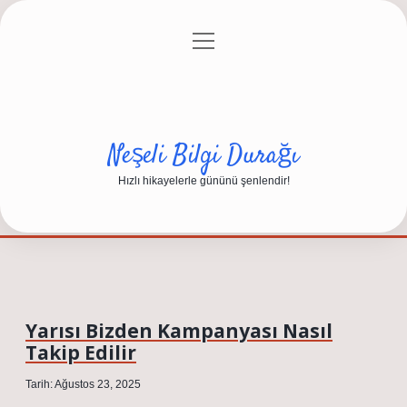
menüyü
Anasayfa
Gizlilik Politikası
Yasal Uyarı
aç
Hakkımızda
Neşeli Bilgi Durağı
Hızlı hikayelerle gününü şenlendir!
Yarısı Bizden Kampanyası Nasıl
Takip Edilir
Tarih: Ağustos 23, 2025