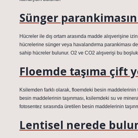
Sünger parankimasını
Hücreler ile dış ortam arasında madde alışverişine izi
hücrelerine sünger veya havalandırma parankiması denir
sahip hücreler bulunur. O2 ve CO2 alışverişi bu boşluk
Floemde taşıma çift 
Ksilemden farklı olarak, floemdeki besin maddelerinin t
besin maddelerinin taşınması, ksilemdeki su ve mineral
fotosentez sırasında üretilen besin maddelerinin taşınm
Lentisel nerede bulu