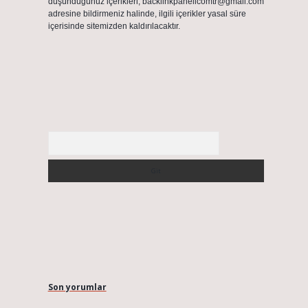
düşündüğünüz içerikleri,
backlinkpanelicomtr@gmail.com
adresine bildirmeniz halinde, ilgili içerikler yasal süre
içerisinde sitemizden kaldırılacaktır.
Arama
Son yorumlar