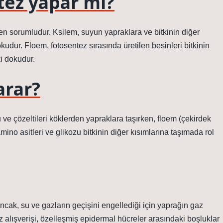
tez yapar mı?
den sorumludur. Ksilem, suyun yapraklara ve bitkinin diğer
udur. Floem, fotosentez sırasında üretilen besinleri bitkinin
i dokudur.
arar?
u ve çözeltileri köklerden yapraklara taşırken, floem (çekirdek
mino asitleri ve glikozu bitkinin diğer kısımlarına taşımada rol
 Ancak, su ve gazların geçişini engellediği için yaprağın gaz
az alışverişi, özelleşmiş epidermal hücreler arasındaki boşluklar