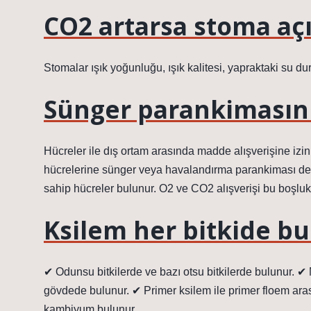
CO2 artarsa stoma açı
Stomalar ışık yoğunluğu, ışık kalitesi, yapraktaki su du
Sünger parankimasını
Hücreler ile dış ortam arasında madde alışverişine izi
hücrelerine sünger veya havalandırma parankiması denir
sahip hücreler bulunur. O2 ve CO2 alışverişi bu boşluk
Ksilem her bitkide b
✔ Odunsu bitkilerde ve bazı otsu bitkilerde bulunur.
gövdede bulunur. ✔ Primer ksilem ile primer floem ara
kambiyum bulunur.