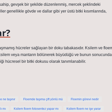
sahip, gevşek bir şekilde düzenlenmiş, mercek şeklindeki
ler genellikle gövde ve dallar gibi yer üstü bitki kısımlarında,
ar?
laşmamış hücreler sağlayan bir doku tabakasıdır. Ksilem ve floe
 ksilem veya mantarın bölünerek büyüdüğü ve bunun sonucunda
ği hücresel bir bitki dokusu olarak tanımlanabilir.
 ne taşınır
Floemde taşıma çift yönlü mü
Floemin görevi nedir
lı mı
Ksilem floem fotosentez yapar mı
Ksilem floem ne işe yarar