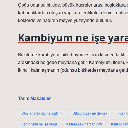
Çoğu odunsu bitkide, büyük hücreler arası boşluklara 
kabarcıklardan oluşan yapılara lentiküler denir. Lentisel
köklerde ve nadiren meyve yüzeyinde bulunur.
Kambiyum ne işe yar
Bitkilerde kambiyum, bitki büyümesi için kısmen farklı
arasındaki bölgede meydana gelir. Kambiyum, floem,
ikincil kalınlaşmanın (odunsu bitkilerde) meydana geldi
Tarih:
Makaleler
CO2 artarsa stoma açılır mı
Dikotil çiçek ne demek
Floemde
Kambiyum ne işe yarar
Ksilem ATP harcanır mı
Ksilem can