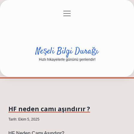
menüyü
Anasayfa
Gizlilik Politikası
Yasal Uyarı
aç
Hakkımızda
Neşeli Bilgi Durağı
Hızlı hikayelerle gününü şenlendir!
HF neden camı aşındırır ?
Tarih: Ekim 5, 2025
HF Neden Camı Aşındırır?