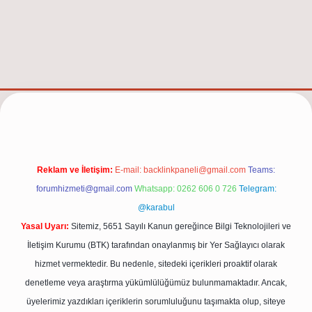
lexbet güncel adresi
https://tulipbett.net/
Reklam ve İletişim:
E-mail:
backlinkpaneli@gmail.com
Teams:
forumhizmeti@gmail.com
Whatsapp: 0262 606 0 726
Telegram:
@karabul
Yasal Uyarı:
Sitemiz, 5651 Sayılı Kanun gereğince Bilgi Teknolojileri ve
İletişim Kurumu (BTK) tarafından onaylanmış bir Yer Sağlayıcı olarak
hizmet vermektedir. Bu nedenle, sitedeki içerikleri proaktif olarak
denetleme veya araştırma yükümlülüğümüz bulunmamaktadır. Ancak,
üyelerimiz yazdıkları içeriklerin sorumluluğunu taşımakta olup, siteye