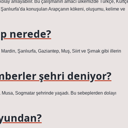
 kolay anlayabilir. Bu çalışmanın amacı ülkemizde Türkçe, Kürtç
e Şanlıurfa’da konuşulan Arapçanın kökeni, oluşumu, kelime ve
ap nerede?
 Mardin, Şanlıurfa, Gaziantep, Muş, Siirt ve Şırnak gibi illerin
berler şehri deniyor?
z. Musa, Sogmatar şehrinde yaşadı. Bu sebeplerden dolayı
oyundan?