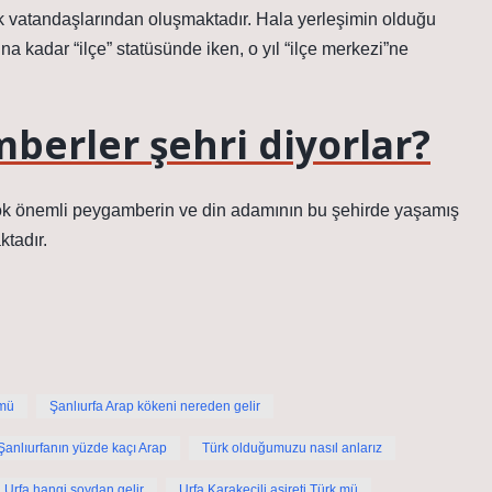
 vatandaşlarından oluşmaktadır. Hala yerleşimin olduğu
ına kadar “ilçe” statüsünde iken, o yıl “ilçe merkezi”ne
berler şehri diyorlar?
 çok önemli peygamberin ve din adamının bu şehirde yaşamış
tadır.
 mü
Şanlıurfa Arap kökeni nereden gelir
Şanlıurfanın yüzde kaçı Arap
Türk olduğumuzu nasıl anlarız
Urfa hangi soydan gelir
Urfa Karakeçili aşireti Türk mü