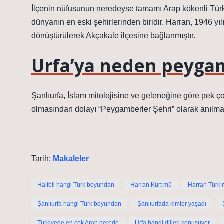
İlçenin nüfusunun neredeyse tamamı Arap kökenli Türk
dünyanın en eski şehirlerinden biridir. Harran, 1946 yıl
dönüştürülerek Akçakale ilçesine bağlanmıştır.
Urfa’ya neden peygam
Şanlıurfa, İslam mitolojisine ve geleneğine göre pek
olmasından dolayı “Peygamberler Şehri” olarak anılmak
Tarih:
Makaleler
Halfeti hangi Türk boyundan
Harran Kürt mü
Harran Türk
Şanlıurfa hangi Türk boyundan
Şanlıurfada kimler yaşadı
Türkiyede en çok Arap nerede
Urfa hangi dilleri konuşuyor