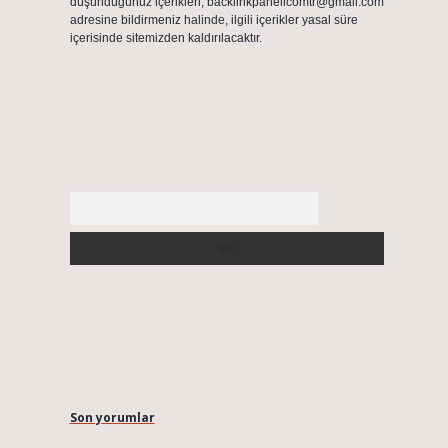
düşündüğünüz içerikleri,
backlinkpanelicomtr@gmail.com
adresine bildirmeniz halinde, ilgili içerikler yasal süre
içerisinde sitemizden kaldırılacaktır.
Arama
Son yorumlar