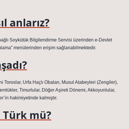
l anlarız?
ağlı Soykütük Bilgilendirme Servisi üzerinden e-Devlet
ulama” menülerinden erişim sağlanabilmektedir.
aşadı?
 Toroslar, Urfa Haçlı Obaları, Musul Atabeyleri (Zengiler),
 Memlükler, Timurlular, Döğer Aşireti Dönemi, Akkoyunlular,
r’in hakimiyetinde kalmıştır.
ti Türk mü?