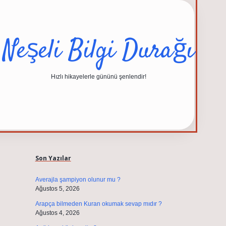
Neşeli Bilgi Durağı
Hızlı hikayelerle gününü şenlendir!
Sidebar
elexbet güncel adresi
https://tulipbett.net/
Son Yazılar
Averajla şampiyon olunur mu ?
Ağustos 5, 2026
Arapça bilmeden Kuran okumak sevap mıdır ?
Ağustos 4, 2026