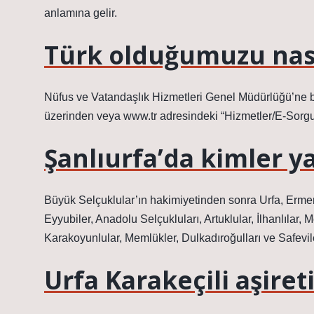
anlamına gelir.
Türk olduğumuzu nası
Nüfus ve Vatandaşlık Hizmetleri Genel Müdürlüğü’ne b
üzerinden veya www.tr adresindeki “Hizmetler/E-Sorg
Şanlıurfa’da kimler y
Büyük Selçuklular’ın hakimiyetinden sonra Urfa, Ermeni
Eyyubiler, Anadolu Selçukluları, Artuklular, İlhanlılar,
Karakoyunlular, Memlükler, Dulkadıroğulları ve Safevile
Urfa Karakeçili aşire