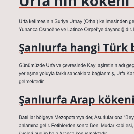
Urfa’nın kökeni
Urfa kelimesinin Suriye Urhay (Orhai) kelimesinden gel
Yunanca Osrhoëne ve Latince Orrpei’ye dayandığıdır. Bu
Şanlıurfa hangi Türk
Günümüzde Urfa ve çevresinde Kayı aşiretinin adı geç
yerleşme yoluyla farklı sancaklara bağlanmış, Urfa Karak
gelmektedir.
Şanlıurfa Arap kökeni
Batılılar bölgeye Mezopotamya der, Asurlular ona “Beyne’n-nehrayn” (بَيْنَ النَّهْرين) derler,
anlamına gelir. Fetihlerden sonra Beni Mudar kabilesi, 
üyeleri bugün hala Arapça konuşmaktadır.