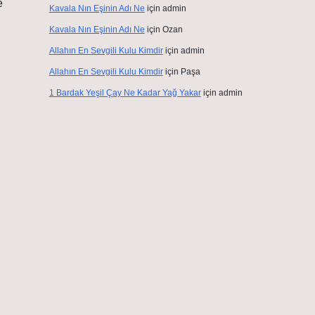
e
Kavala Nın Eşinin Adı Ne
için
admin
Kavala Nın Eşinin Adı Ne
için
Ozan
Allahın En Sevgili Kulu Kimdir
için
admin
Allahın En Sevgili Kulu Kimdir
için
Paşa
1 Bardak Yeşil Çay Ne Kadar Yağ Yakar
için
admin