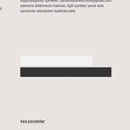
düşündüğünüz içerikleri,
backlinkpanelicomtr@gmail.com
adresine bildirmeniz halinde, ilgili içerikler yasal süre
e
içerisinde sitemizden kaldırılacaktır.
Arama
Son yorumlar