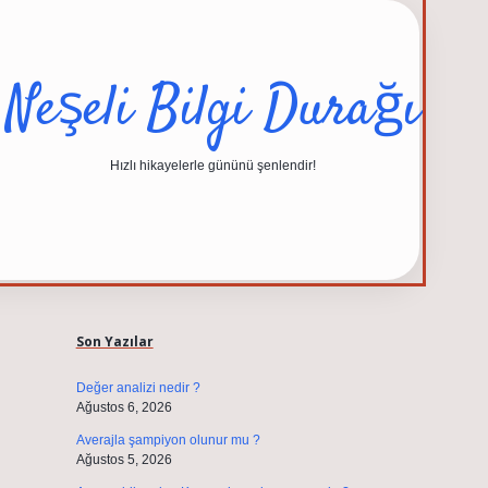
Neşeli Bilgi Durağı
Hızlı hikayelerle gününü şenlendir!
Sidebar
elexbet güncel adresi
https://tulipbett.net/
Son Yazılar
Değer analizi nedir ?
Ağustos 6, 2026
Averajla şampiyon olunur mu ?
Ağustos 5, 2026