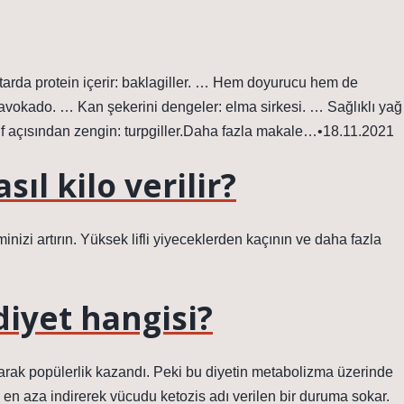
ktarda protein içerir: baklagiller. … Hem doyurucu hem de
: avokado. … Kan şekerini dengeler: elma sirkesi. … Sağlıklı yağ
if açısından zengin: turpgiller.Daha fazla makale…•18.11.2021
sıl kilo verilir?
inizi artırın. Yüksek lifli yiyeceklerden kaçının ve daha fazla
 diyet hangisi?
 olarak popülerlik kazandı. Peki bu diyetin metabolizma üzerinde
nı en aza indirerek vücudu ketozis adı verilen bir duruma sokar.