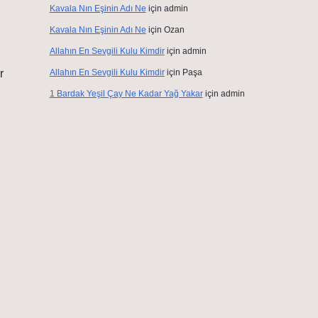
Kavala Nın Eşinin Adı Ne
için
admin
Kavala Nın Eşinin Adı Ne
için
Ozan
Allahın En Sevgili Kulu Kimdir
için
admin
r
Allahın En Sevgili Kulu Kimdir
için
Paşa
1 Bardak Yeşil Çay Ne Kadar Yağ Yakar
için
admin